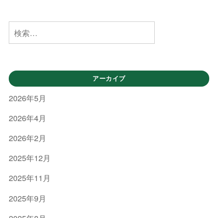
物
送
ン
送
流
を
会
企
検
主
社
索:
業
に
[
有
行
限
う
アーカイブ
会
運
社
2026年5月
送
ケ
会
2026年4月
イ
社
エ
2026年2月
[
ス
2025年12月
ラ
有
イ
限
2025年11月
ン
会
]
2025年9月
社
2025年8月