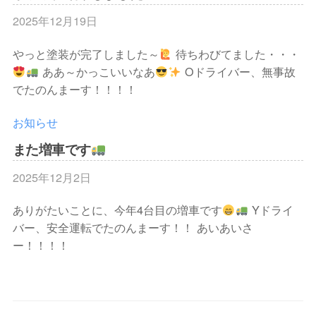
配
常
資
送
2025年12月19日
b
に
材
y
・
成
配
やっと塗装が完了しました～
待ちわびてました・・・
ケ
住
長
送
ああ～かっこいいなあ
Oドライバー、無事故
イ
宅
し
・
でたのんまーす！！！！
エ
資
、
建
ス
お知らせ
設
地
材
ラ
機
イ
域
配
また増車です
械
ン
・
送
2025年12月2日
b
配
社
・
y
送
会
ありがたいことに、今年4台目の増車です
Yドライ
建
ケ
を
に
バー、安全運転でたのんまーす！！ あいあいさ
イ
設
主
貢
ー！！！！
エ
機
に
献
ス
行
械
す
ラ
う
配
る
イ
運