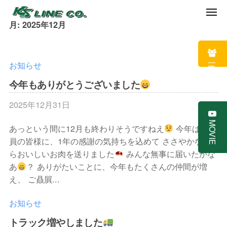
ケ
イ
Skip
ME
月:
2025年12月
エ
ケ
to
お
ス
客
content
イ
ラ
様
エ
求人一覧
お知らせ
イ
・
ス
ン
今年もありがとうございました
仲
ラ
｜
間
2025年12月31日
b
イ
岡
・
y
山
ン
MOVIE
ト
あっという間に12月も終わりそうですねえ
今年は従業
ケ
で
｜
ラ
員の皆様に、1年の感謝の気持ちを込めて ささやかなが
イ
ガ
岡
ッ
らおいしいお肉を送りました
みんな無事に届いたかな
エ
ス
山
あ
？ ありがたいことに、今年もたくさんの仲間が増
ク
ス
配
え、 ご贔屓...
を
ラ
で
送
イ
大
ガ
・
お知らせ
ン
切
ス
住
トラック増やしました
に
宅