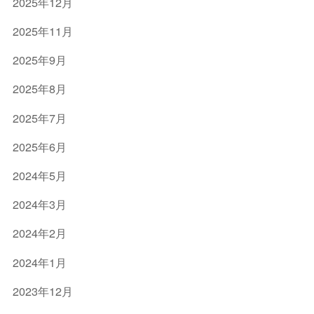
物
送
2025年12月
送
流
を
会
2025年11月
企
主
社
業
2025年9月
に
[
有
行
2025年8月
限
う
2025年7月
会
運
社
2025年6月
送
ケ
会
イ
2024年5月
社
エ
2024年3月
[
ス
ラ
有
2024年2月
イ
限
2024年1月
ン
会
]
2023年12月
社