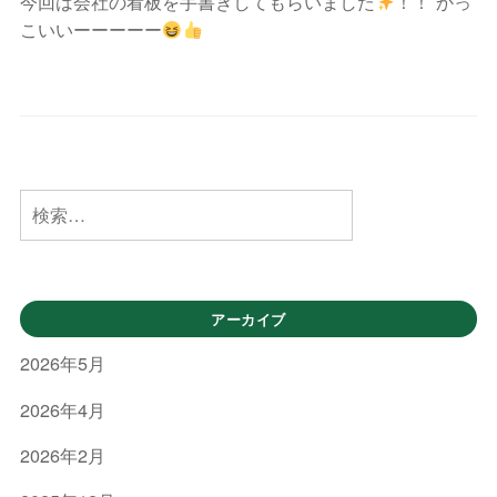
配
今回は会社の看板を手書きしてもらいました
！！ かっ
ケ
常
資
こいいーーーーー
送
イ
に
材
エ
・
成
配
ス
住
長
送
ラ
宅
し
・
イ
資
、
建
ン
設
地
材
検
機
域
索:
配
械
・
送
配
社
・
送
会
アーカイブ
建
を
に
2026年5月
設
主
貢
機
に
献
2026年4月
行
械
す
2026年2月
う
配
る
運