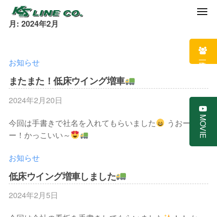
ケ
イ
Skip
ME
月:
2024年2月
エ
ケ
to
お
ス
客
content
イ
ラ
様
エ
求人一覧
お知らせ
イ
・
ス
ン
またまた！低床ウイング増車
仲
ラ
｜
間
2024年2月20日
b
イ
岡
・
y
山
ン
MOVIE
ト
今回は手書きで社名を入れてもらいました
うおーー
ケ
で
｜
ラ
ー！かっこいい～
イ
ガ
岡
ッ
エ
ス
お知らせ
山
ク
ス
配
を
ラ
で
低床ウイング増車しました
送
イ
大
ガ
・
2024年2月5日
b
ン
切
ス
住
y
に
宅